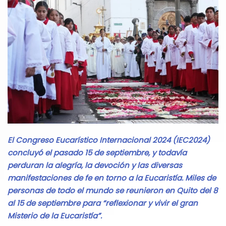
El Congreso Eucarístico Internacional 2024 (IEC2024)
concluyó el pasado 15 de septiembre, y todavía
perduran la alegría, la devoción y las diversas
manifestaciones de fe en torno a la Eucaristía. Miles de
personas de todo el mundo se reunieron en Quito del 8
al 15 de septiembre para “reflexionar y vivir el gran
Misterio de la Eucaristía”.