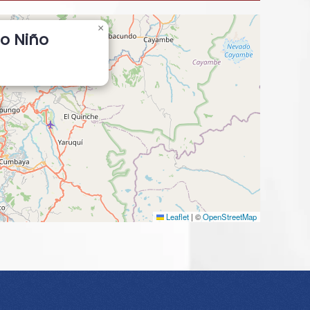
×
no Niño
Leaflet
|
©
OpenStreetMap