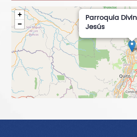
+
Parroquia Divi
−
Jesús