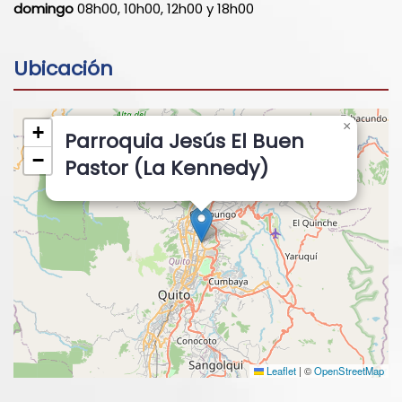
domingo
08h00, 10h00, 12h00 y 18h00
Ubicación
×
+
Parroquia Jesús El Buen
−
Pastor (La Kennedy)
Leaflet
|
©
OpenStreetMap