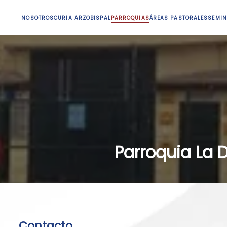
NOSOTROS
CURIA ARZOBISPAL
PARROQUIAS
ÁREAS PASTORALES
SEMIN
Parroquia La 
Contacto