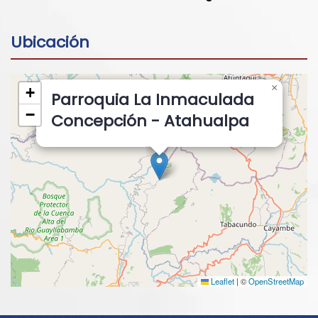
Ubicación
×
+
Parroquia La Inmaculada
−
Concepción - Atahualpa
Leaflet
|
©
OpenStreetMap