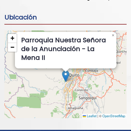
Ubicación
×
+
Parroquia Nuestra Señora
−
de la Anunciación - La
Mena II
Leaflet
|
©
OpenStreetMap