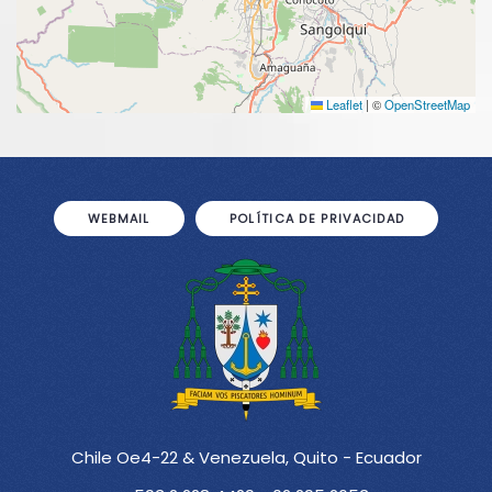
Leaflet
|
©
OpenStreetMap
WEBMAIL
POLÍTICA DE PRIVACIDAD
Chile Oe4-22 & Venezuela, Quito - Ecuador