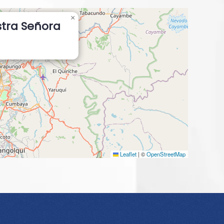
×
stra Señora
Leaflet
|
©
OpenStreetMap