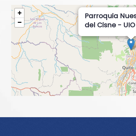
+
Parroquia Nue
−
del Cisne - UIO