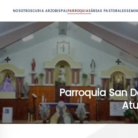
NOSOTROS
CURIA ARZOBISPAL
PARROQUIAS
ÁREAS PASTORALES
SEMIN
Parroquia San D
At