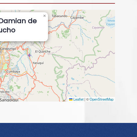
×
 Damian de
cucho
Leaflet
|
©
OpenStreetMap