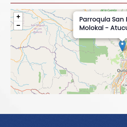
+
Parroquia San
−
Molokai - Atu