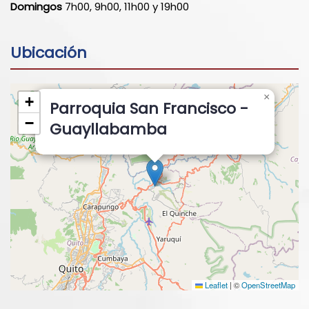
Domingos
7h00, 9h00, 11h00 y 19h00
Ubicación
×
+
Parroquia San Francisco -
−
Guayllabamba
Leaflet
|
©
OpenStreetMap