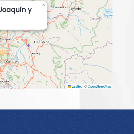
×
Joaquín y
Leaflet
|
©
OpenStreetMap