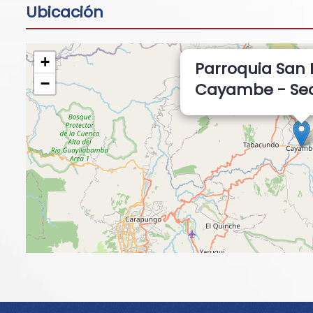
Ubicación
+
Parroquia San 
−
Cayambe - Sed