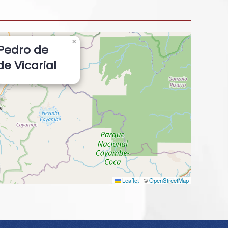
×
Pedro de
e Vicarial
Leaflet
|
©
OpenStreetMap