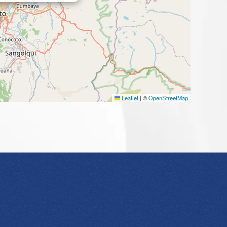
Leaflet
|
©
OpenStreetMap