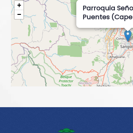
+
Parroquia Seño
−
Puentes (Cape