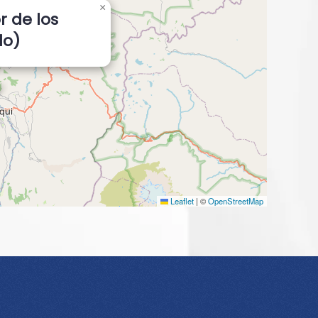
×
r de los
lo)
Leaflet
|
©
OpenStreetMap